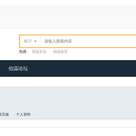
帖子
热搜:
伯温文化
|
伯温故里
|
伯温论坛
留言板
个人资料