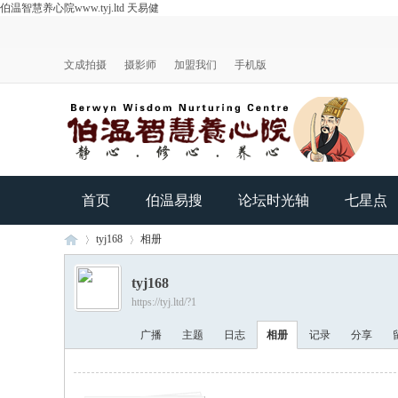
伯温智慧养心院www.tyj.ltd 天易健
文成拍摄
摄影师
加盟我们
手机版
首页
伯温易搜
论坛时光轴
七星点
tyj168
相册
tyj168
https://tyj.ltd/?1
伯
›
›
广播
主题
日志
相册
记录
分享