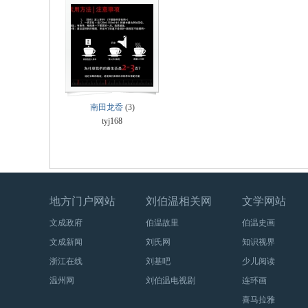
温
南田龙岙
(3)
tyj168
地方门户网站
刘伯温相关网
文学网站
智
文成政府
伯温故里
伯温史画
文成新闻
刘氏网
知识视界
浙江在线
刘基吧
少儿阅读
温州网
刘伯温电视剧
连环画
喜马拉雅