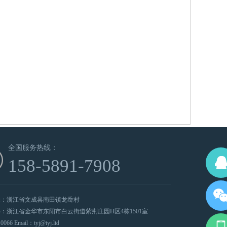
全国服务热线：
158-5891-7908
址：浙江省文成县南田镇龙岙村
：浙江省金华市东阳市白云街道紫荆庄园H区4栋1501室
66 Email：tyj@tyj.ltd