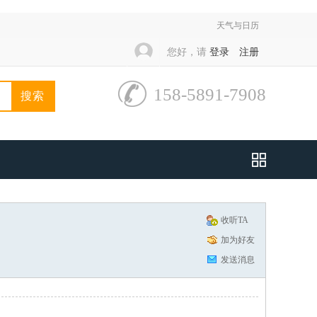
天气与日历
您好，请
登录
注册
158-5891-7908
搜索
收听TA
加为好友
发送消息